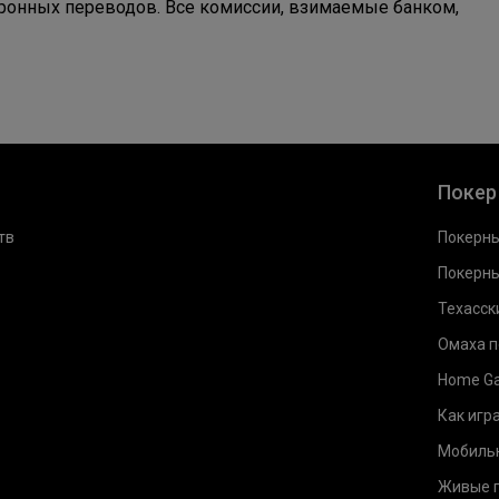
ронных переводов. Все комиссии, взимаемые банком,
Покер
тв
Покерны
Покерны
Техасск
Омаха п
Home G
Как игр
Мобиль
Живые 