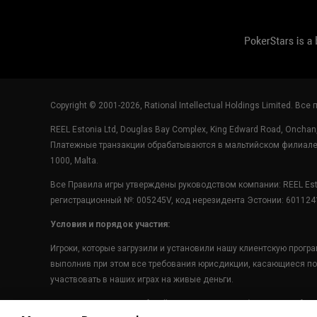
Copyright © 2001-
2026
, Rational Intellectual Holdings Limited. В
REEL Estonia Ltd, Douglas Bay Complex, King Edward Road, Onchan,
Платежные транзакции обрабатываются в мальтийском филиале REEL 
1000, Malta.
Все Правила игры утверждены руководством компании: REEL Estoni
регистрационный №: 005245V, код нерезидента Эстонии: 601124
Условия и порядок участия:
Игроки, которые загрузили и установили нашу клиентскую прогр
выполнив при этом все требования юрисдикции, касающиеся по
участвовать в наших играх на живые деньги.
Внимание! На этом веб-сайте содержится информация об иг