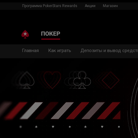
Программа PokerStars Rewards
Акции
Магазин
Главная
Как играть
Депозиты и вывод средст