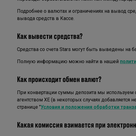
Подробнее о валютах и ограничениях на вывод ср
вывода средств в Кассе.
Как вывести средства?
Средства со счета Stars могут быть выведены на б
Полную информацию можно найти в нашей
полит
Как происходит обмен валют?
При конвертации суммы депозита мы используем 
агентством XE (в некоторых случаях добавляется 
странице "
Условия и положения обработки транз
Какая комиссия взимается при электрон