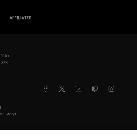
mingLabs
affiliates
010 г.
, SPK
s,
rs, могут
ия