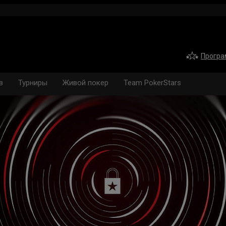
Програ
в
Турниры
Живой покер
Team PokerStars