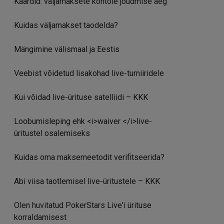
Kaardid: väljamaksete kontole jõudmise aeg
Kuidas väljamakset taodelda?
Mängimine välismaal ja Eestis
Veebist võidetud lisakohad live-turniiridele
Kui võidad live-ürituse satelliidi – KKK
Loobumisleping ehk <i>waiver </i>live-
üritustel osalemiseks
Kuidas oma maksemeetodit verifitseerida?
Abi viisa taotlemisel live-üritustele – KKK
Olen huvitatud PokerStars Live'i ürituse
korraldamisest