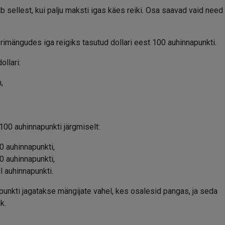
 sellest, kui palju maksti igas käes reiki. Osa saavad vaid need
mängudes iga reigiks tasutud dollari eest 100 auhinnapunkti.
llari:
,
100 auhinnapunkti järgmiselt:
0 auhinnapunkti,
0 auhinnapunkti,
l auhinnapunkti.
apunkti jagatakse mängijate vahel, kes osalesid pangas, ja seda
k.