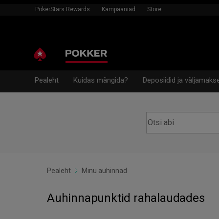
PokerStars Rewards
Kampaaniad
Store
Pealeht
Kuidas mängida?
Deposiidid ja väljamaks
Pealeht
Minu auhinnad
Auhinnapunktid rahalaudades