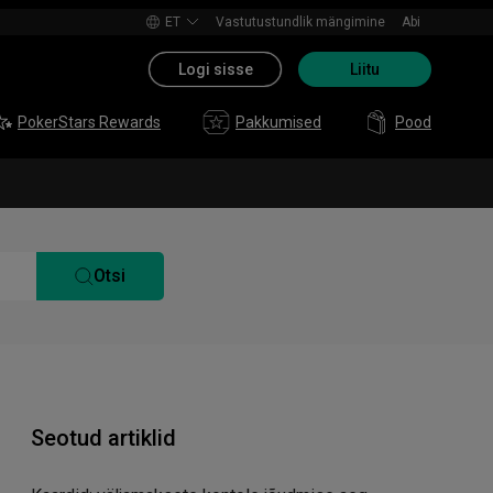
ET
Vastutustundlik mängimine
Abi
Logi sisse
Liitu
PokerStars Rewards
Pakkumised
Pood
Otsi
Seotud artiklid