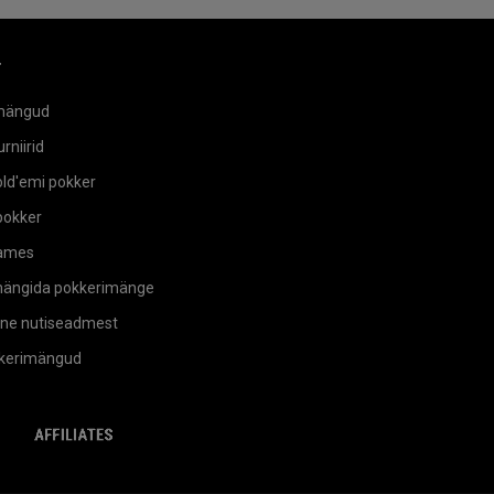
r
mängud
rniirid
ld'emi pokker
okker
ames
mängida pokkerimänge
ne nutiseadmest
kkerimängud
mingLabs
affiliates