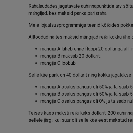
Rahalaudades jagatavate auhinnapunktide arv sõltub
mängijad, kes maksid panka pärisraha.
Meie lojaalsusprogrammiga teenid kõikides pokkeri
Alltoodud näites maksid mängijad reiki kokku ühe do
mängija A läheb enne floppi 20 dollariga all-in
mängija B maksab 20 dollarit,
mängija C loobub.
Selle käe pank on 40 dollarit ning kokku jagatakse 
mängija A osalus pangas oli 50% ja ta saab 5
mängija B osalus pangas oli 50% ja ta saab 5
mängija C osalus pangas oli 0% ja ta saab nul
Teises käes maksti reiki kaks dollarit. 200 auhinn
sellele järgi, kui suur oli selle käe eest makstud rei