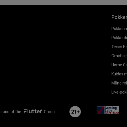
Pokke
Pokkeri
Pokkeritu
Texas Ho
Omaha p
Home G
Kuidas 
Mängimi
Live-po
flutterLogo
plus21
ga