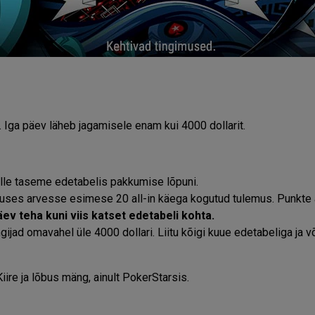
Iga päev läheb jagamisele enam kui 4000 dollarit.
elle taseme edetabelis pakkumise lõpuni.
stuses arvesse esimese 20 all-in käega kogutud tulemus. Punkte
ev teha kuni viis katset edetabeli kohta.
ad omavahel üle 4000 dollari. Liitu kõigi kuue edetabeliga ja võ
ire ja lõbus mäng, ainult PokerStarsis.