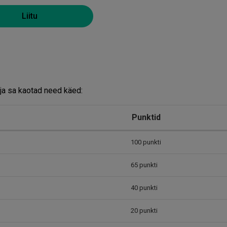
Liitu
n ja sa kaotad need käed:
Punktid
100 punkti
65 punkti
40 punkti
20 punkti