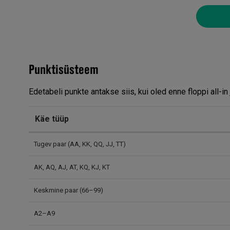
Punktisüsteem
Edetabeli punkte antakse siis, kui oled enne floppi all-i
Käe tüüp
Tugev paar (AA, KK, QQ, JJ, TT)
AK, AQ, AJ, AT, KQ, KJ, KT
Keskmine paar (66–99)
A2–A9