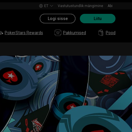
ET
Vastutustundlik mängimine
Abi
Logi sisse
Liitu
PokerStars Rewards
Pakkumised
Pood