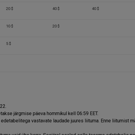
20 $
40 $
40 $
10 $
20 $
5 $
022.
letakse järgmise päeva hommikul kell 06:59 EET.
detabelitega vastavate laudade juures liituma. Enne liitumist m