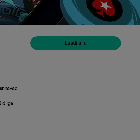
Laadi alla
 annavad
id iga