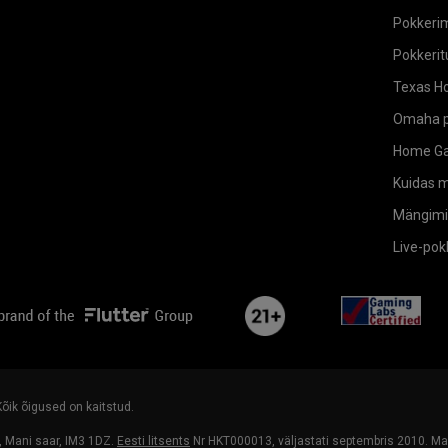
Pokkeri
Pokkeritu
Texas Ho
Omaha p
Home G
Kuidas 
Mängimi
Live-po
flutterLogo
plus21
ga
 Kõik õigused on kaitstud.
 Mani saar, IM3 1DZ.
Eesti litsents
Nr HKT000013, väljastati septembris 2010. M