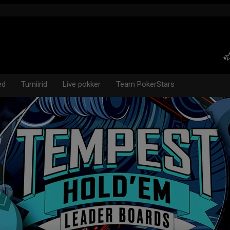
ed
Turniirid
Live pokker
Team PokerStars