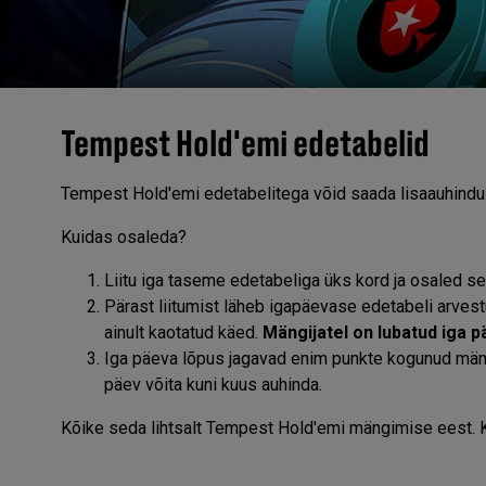
Tempest Hold'emi edetabelid
Tempest Hold'emi edetabelitega võid saada lisaauhindu. 
Kuidas osaleda?
Liitu iga taseme edetabeliga üks kord ja osaled s
Pärast liitumist läheb igapäevase edetabeli arve
ainult kaotatud käed.
Mängijatel on lubatud iga pä
Iga päeva lõpus jagavad enim punkte kogunud mängij
päev võita kuni kuus auhinda.
Kõike seda lihtsalt Tempest Hold'emi mängimise eest. Ki