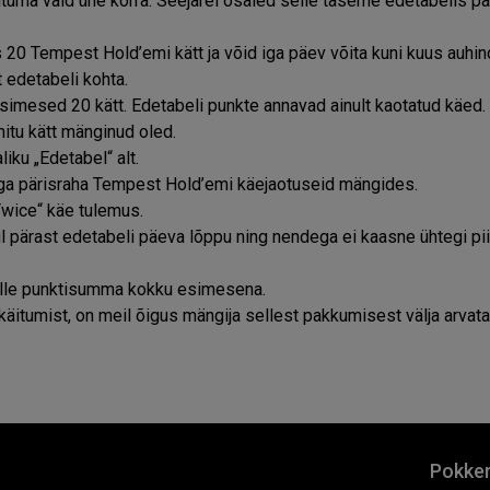
tuma vaid ühe korra. Seejärel osaled selle taseme edetabelis 
s 20 Tempest Hold’emi kätt ja võid iga päev võita kuni kuus auhin
t edetabeli kohta.
imesed 20 kätt. Edetabeli punkte annavad ainult kaotatud käed.
mitu kätt mänginud oled.
iku „Edetabel“ alt.
ega pärisraha Tempest Hold’emi käejaotuseid mängides.
Twice“ käe tulemus.
l pärast edetabeli päeva lõppu ning nendega ei kaasne ühtegi pi
selle punktisumma kokku esimesena.
käitumist, on meil õigus mängija sellest pakkumisest välja arvata
Pokke