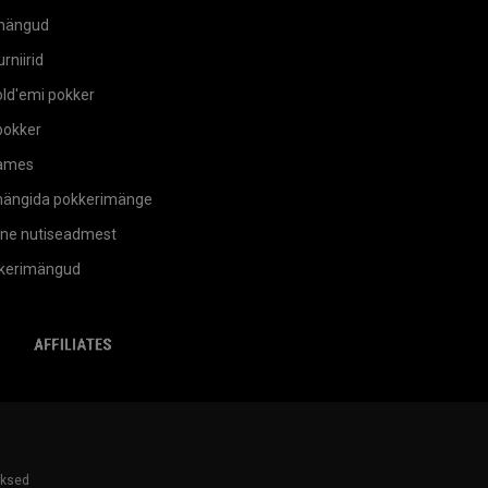
mängud
rniirid
ld'emi pokker
okker
ames
mängida pokkerimänge
ne nutiseadmest
kkerimängud
mingLabs
affiliates
aksed