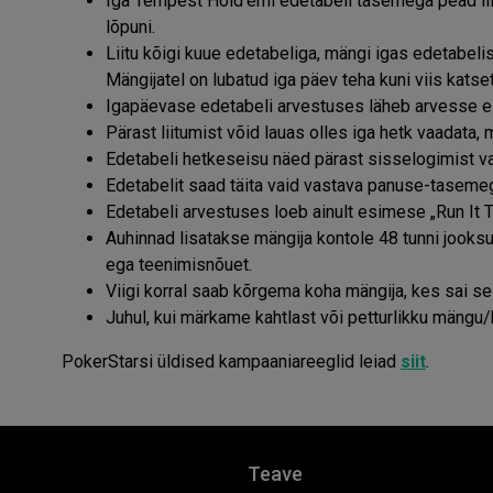
Iga Tempest Hold'emi edetabeli tasemega pead lii
lõpuni.
Liitu kõigi kuue edetabeliga, mängi igas edetabeli
Mängijatel on lubatud iga päev teha kuni viis katse
Igapäevase edetabeli arvestuses läheb arvesse es
Pärast liitumist võid lauas olles iga hetk vaadata, 
Edetabeli hetkeseisu näed pärast sisselogimist val
Edetabelit saad täita vaid vastava panuse-tasem
Edetabeli arvestuses loeb ainult esimese „Run It 
Auhinnad lisatakse mängija kontole 48 tunni jooksu
ega teenimisnõuet.
Viigi korral saab kõrgema koha mängija, kes sai 
Juhul, kui märkame kahtlast või petturlikku mängu/
PokerStarsi üldised kampaaniareeglid leiad
siit
.
Teave