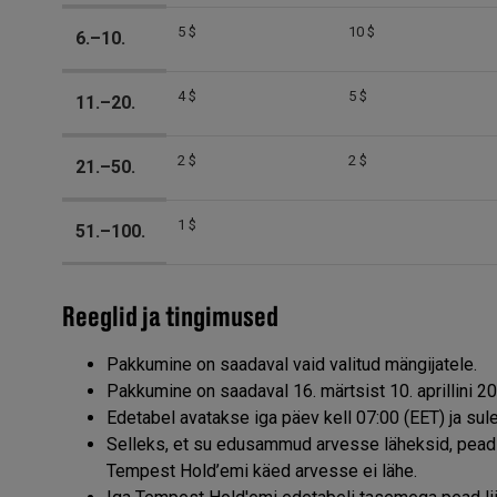
5 $
10 $
6.–10.
4 $
5 $
11.–20.
2 $
2 $
21.–50.
1 $
51.–100.
Reeglid ja tingimused
Pakkumine on saadaval vaid valitud mängijatele.
Pakkumine on saadaval 16. märtsist 10. aprillini 2
Edetabel avatakse iga päev kell 07:00 (EET) ja su
Selleks, et su edusammud arvesse läheksid, pead e
Tempest Hold’emi käed arvesse ei lähe.