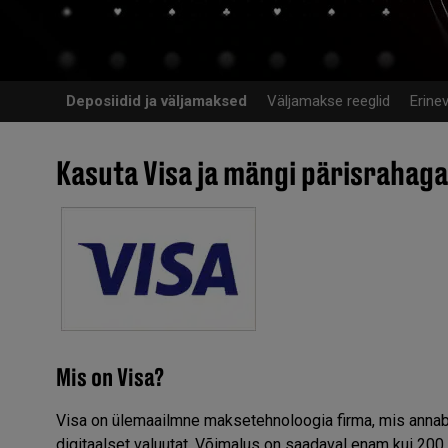
Deposiidid ja väljamaksed
Väljamakse reeglid
Erine
Kasuta Visa ja mängi pärisrahaga
Mis on Visa?
Visa on ülemaailmne maksetehnoloogia firma, mis annab e
digitaalset valuutat. Võimalus on saadaval enam kui 200 ri