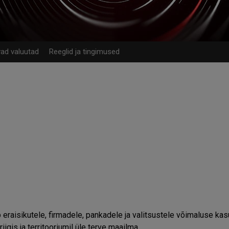
vad valuutad
Reeglid ja tingimused
raisikutele, firmadele, pankadele ja valitsustele võimaluse ka
igis ja territooriumil üle terve maailma.