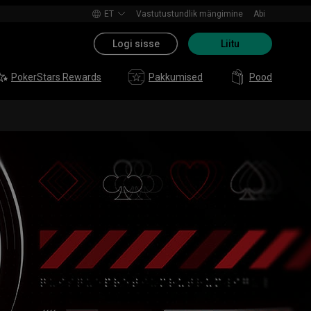
ET
Vastutustundlik mängimine
Abi
Logi sisse
Liitu
PokerStars Rewards
Pakkumised
Pood