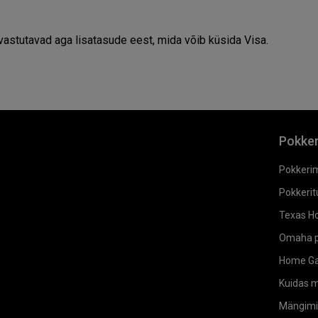
vastutavad aga lisatasude eest, mida võib küsida Visa.
Pokke
Pokkeri
Pokkeritu
Texas Ho
Omaha p
Home G
Kuidas 
Mängimi