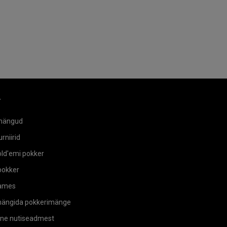
r
mängud
rniirid
ld'emi pokker
okker
ames
mängida pokkerimänge
ne nutiseadmest