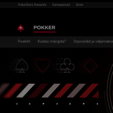
PokerStars Rewards
Kampaaniad
Store
Pealeht
Kuidas mängida?
Deposiidid ja väljamaks