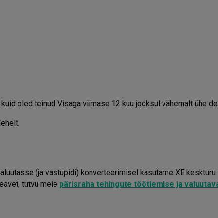
s, kuid oled teinud Visaga viimase 12 kuu jooksul vähemalt ühe de
ehelt.
aluutasse (ja vastupidi) konverteerimisel kasutame XE keskturu
teavet, tutvu meie
pärisraha tehingute töötlemise ja valuuta