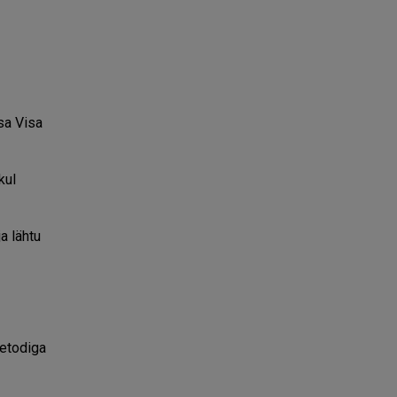
sa Visa
kul
a lähtu
eetodiga