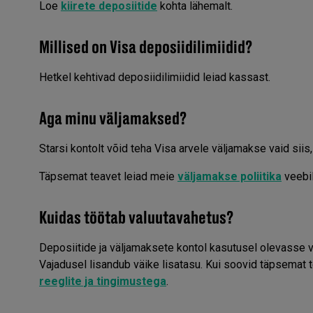
Loe
kiirete deposiitide
kohta lähemalt.
Millised on Visa deposiidilimiidid?
Hetkel kehtivad deposiidilimiidid leiad kassast.
Aga minu väljamaksed?
Starsi kontolt võid teha Visa arvele väljamakse vaid sii
Täpsemat teavet leiad meie
väljamakse poliitika
veebil
Kuidas töötab valuutavahetus?
Deposiitide ja väljamaksete kontol kasutusel olevasse v
Vajadusel lisandub väike lisatasu. Kui soovid täpsemat 
reeglite ja tingimustega
.