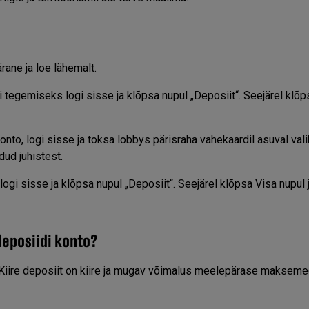
ane ja loe lähemalt.
i tegemiseks logi sisse ja klõpsa nupul „Deposiit“. Seejärel klõp
to, logi sisse ja toksa lobbys pärisraha vahekaardil asuval vali
dud juhistest.
gi sisse ja klõpsa nupul „Deposiit“. Seejärel klõpsa Visa nupul j
deposiidi konto?
. Kiire deposiit on kiire ja mugav võimalus meelepärase maksem