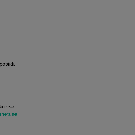
posiidi.
 kursse.
vahetuse