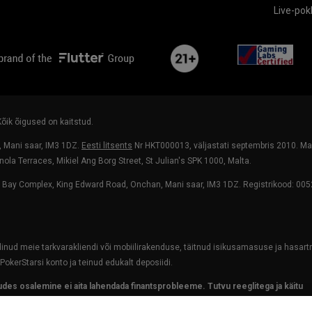
Live-po
flutterLogo
plus21
ga
 Kõik õigused on kaitstud.
 Mani saar, IM3 1DZ.
Eesti litsents
Nr HKT000013, väljastati septembris 2010. M
nola Terraces, Mikiel Ang Borg Street, St Julian's SPK 1000, Malta.
s Bay Complex, King Edward Road, Onchan, Mani saar, IM3 1DZ. Registrikood: 00
adinud meie tarkvarakliendi või mobiilirakenduse, täitnud isikusamasuse ja hasa
PokerStarsi konto ja teinud edukalt deposiidi.
des osalemine ei aita lahendada finantsprobleeme. Tutvu reeglitega ja käitu