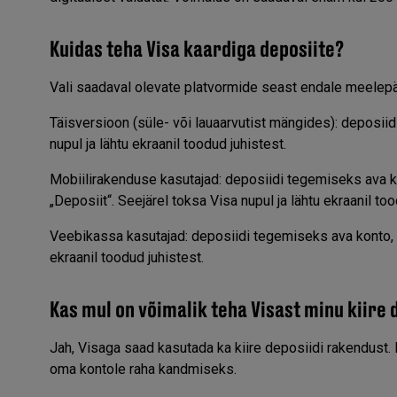
Kuidas teha Visa kaardiga deposiite?
Vali saadaval olevate platvormide seast endale meelepär
Täisversioon (süle- või lauaarvutist mängides): deposiid
nupul ja lähtu ekraanil toodud juhistest.
Mobiilirakenduse kasutajad: deposiidi tegemiseks ava kon
„Deposiit“. Seejärel toksa Visa nupul ja lähtu ekraanil too
Veebikassa kasutajad: deposiidi tegemiseks ava konto, lo
ekraanil toodud juhistest.
Kas mul on võimalik teha Visast minu kiire 
Jah, Visaga saad kasutada ka kiire deposiidi rakendust
oma kontole raha kandmiseks.