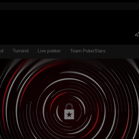
ed
Turniirid
Live pokker
Team PokerStars