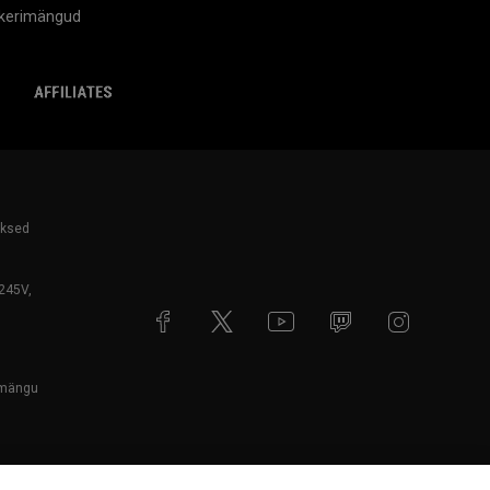
kkerimängud
mingLabs
affiliates
aksed
5245V,
rtmängu