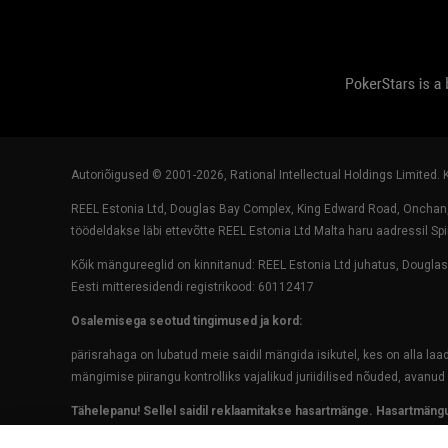
Autoriõigused © 2001-
2026
, Rational Intellectual Holdings Limited.
REEL Estonia Ltd, Douglas Bay Complex, King Edward Road, Onchan,
töödeldakse läbi ettevõtte REEL Estonia Ltd Malta haru aadressil Spi
Kõik mängureeglid on kinnitanud: REEL Estonia Ltd juhatus, Dougla
Eesti mitteresidendi registrikood: 60112417
Osalemisega seotud tingimused ja kord:
pärisrahaga on lubatud meie saidil mängida isikutel, kes on alla la
mängimise piirangu kontrolliks vajalikud juriidilised nõuded, avanud 
Tähelepanu! Sellel saidil reklaamitakse hasartmänge. Hasartmängu
vastutustundlikult! Hasartmängud võivad tekitada sõltuvust.