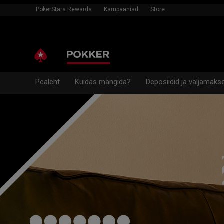
PokerStars Rewards
Kampaaniad
Store
Pealeht
Kuidas mängida?
Deposiidid ja väljamaks