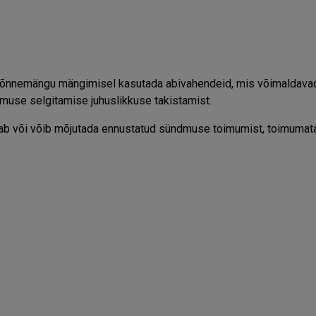
 õnnemängu mängimisel kasutada abivahendeid, mis võimaldava
emuse selgitamise juhuslikkuse takistamist.
tab või võib mõjutada ennustatud sündmuse toimumist, toimumat