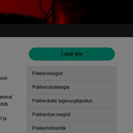
Laadi alla
Pokkerireeglid
nuse
Pokkeristrateegia
atavat
Pokkerikäte tugevusjärjestus
ohib
Pokkeritoa reeglid
 ja
Pokkerisõnastik