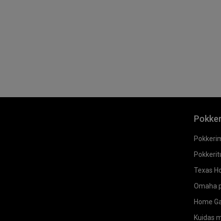
Pokke
Pokkeri
Pokkeritu
Texas Ho
Omaha p
Home G
Kuidas 