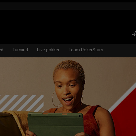
ed
Turniirid
Live pokker
Team PokerStars