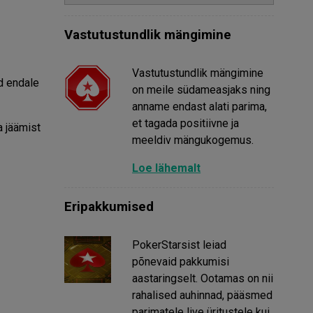
Vastutustundlik mängimine
Vastutustundlik mängimine
d endale
on meile südameasjaks ning
anname endast alati parima,
et tagada positiivne ja
a jäämist
meeldiv mängukogemus.
Loe lähemalt
Eripakkumised
PokerStarsist leiad
põnevaid pakkumisi
aastaringselt. Ootamas on nii
rahalised auhinnad, pääsmed
parimatele live üritustele kui