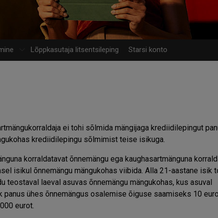
mine
Lõppkasutaja litsentsileping
Starsi konto
rtmängukorraldaja ei tohi sõlmida mängijaga krediidilepingut pa
kohas krediidilepingu sõlmimist teise isikuga.
tmänguna korraldatavat õnnemängu ega kaughasartmänguna korrald
el isikul õnnemängu mängukohas viibida. Alla 21-aastane isik t
vedu teostaval laeval asuvas õnnemängu mängukohas, kus asuval
lik panus ühes õnnemängus osalemise õiguse saamiseks 10 eurot
000 eurot.