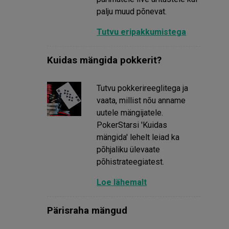
palju muud põnevat.
Tutvu eripakkumistega
Kuidas mängida pokkerit?
Tutvu pokkerireeglitega ja
vaata, millist nõu anname
uutele mängijatele.
PokerStarsi 'Kuidas
mängida' lehelt leiad ka
põhjaliku ülevaate
põhistrateegiatest.
Loe lähemalt
Pärisraha mängud