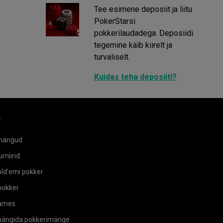
Tee esimene deposiit ja liitu
PokerStarsi
pokkerilaudadega. Deposiidi
tegemine käib kiirelt ja
turvaliselt.
Kuidas teha deposiiti?
r
mängud
rniirid
ld'emi pokker
okker
ames
mängida pokkerimänge