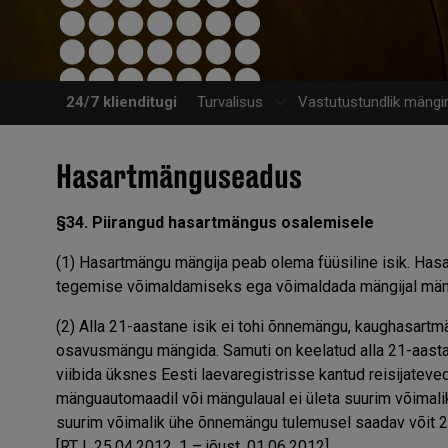
24/7 klienditugi
Turvalisus
Vastutustundlik mängi
Hasartmänguseadus
§34. Piirangud hasartmängus osalemisele
(1) Hasartmängu mängija peab olema füüsiline isik. Hasa
tegemise võimaldamiseks ega võimaldada mängijal mängu
(2) Alla 21-aastane isik ei tohi õnnemängu, kaughasar
osavusmängu mängida. Samuti on keelatud alla 21-aastas
viibida üksnes Eesti laevaregistrisse kantud reisijate
mänguautomaadil või mängulaual ei ületa suurim võima
suurim võimalik ühe õnnemängu tulemusel saadav võit 2
[RT I, 25.04.2012, 1 – jõust. 01.06.2012]