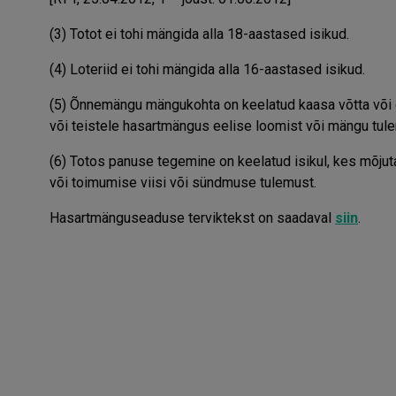
(3) Totot ei tohi mängida alla 18-aastased isikud.
(4) Loteriid ei tohi mängida alla 16-aastased isikud.
(5) Õnnemängu mängukohta on keelatud kaasa võtta või
või teistele hasartmängus eelise loomist või mängu tul
(6) Totos panuse tegemine on keelatud isikul, kes mõju
või toimumise viisi või sündmuse tulemust.
Hasartmänguseaduse terviktekst on saadaval
siin
.